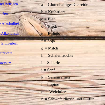
und Beilagen
a = Glutenhaltiges Getreide
b = Krebstiere
Soßen
c = Eier
 Alkoholfrei
d = Fisch
e = Erdnüsse
 Alkoholisch
f = Soja
 Grillverleih
g = Milch
atzstoffe
h = Schalenfrüchte
i = Sellerie
pressum
j = Senf
k = Sesamsamen
l = Lupine
m = Weichtiere
n = Schwefeldioxid und Sulfite