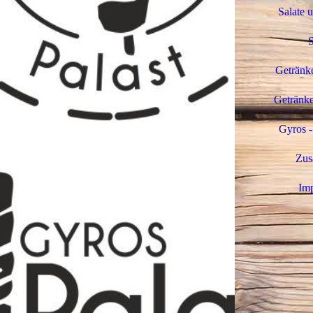
Salate 
Getränke
Getränke
Gyros -
Zus
Im