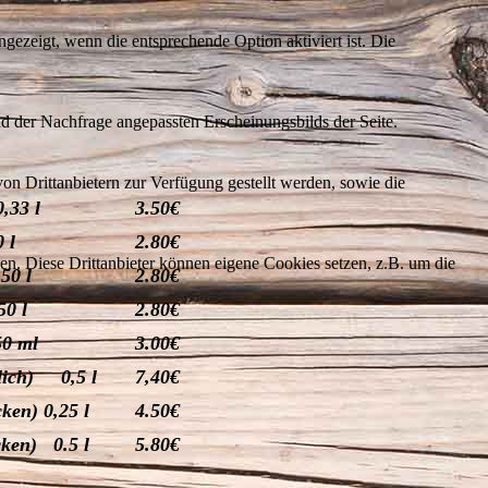
ezeigt, wenn die entsprechende Option aktiviert ist. Die
d der Nachfrage angepassten Erscheinungsbilds der Seite.
on Drittanbietern zur Verfügung gestellt werden, sowie die
3 l
3.50€
 l
2.80€
den. Diese Drittanbieter können eigene Cookies setzen, z.B. um die
 l
2.80€
 l
2.80€
ml
3.00€
lich) 0,5 l
7,40€
ken) 0,25 l
4.50€
ken) 0.5 l
5.80€