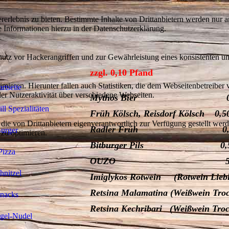
lebnis zu bieten. Bestimmte Inhalte von Drittanbietern werden nur ang
e Informationen hierzu in der Datenschutzerklärung.
utz vor Hackerangriffen und zur Gewährleistung eines konsistenten un
zzgl. 0,10 Pfand
ieren. Hierunter fallen auch Statistiken, die dem Webseitenbetreiber v
artseite
r Nutzeraktivität über verschiedene Webseiten.
Mythos Bier 0,3
ll Spezialitäten
Früh Kölsch, Reisdorf Kölsch 0,50
 die von Drittanbietern eigenverantwortlich zur Verfügung gestellt wer
Radler Früh 0,50
urger
 zu optimieren.
Bitburger Pils 0,50
Pizza
OUZO 50 
hnitzel
Imiglykos Rotwein (Rotwein Lieb
Retsina Malamatina (Weißwein Troc
nacks
Retsina Kechribari (Weißwein Troc
gel-Nudel