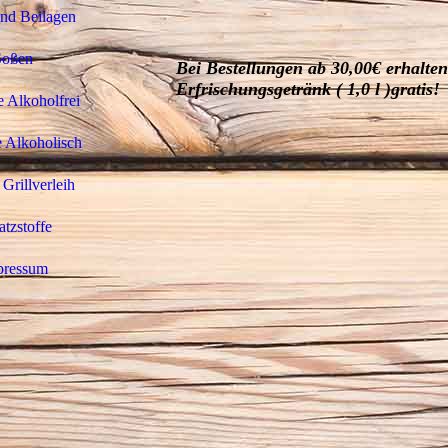
und Beilagen
Soßen
Bei Bestellungen ab 30,00€ erhalten
Erfrischungsgetränk ( 1,0 l )gratis!
 Alkoholfrei
 Alkoholisch
 Grillverleih
atzstoffe
pressum