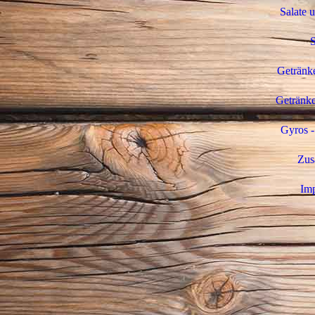
Salate 
Getränke
Getränke
Gyros -
Zus
Im